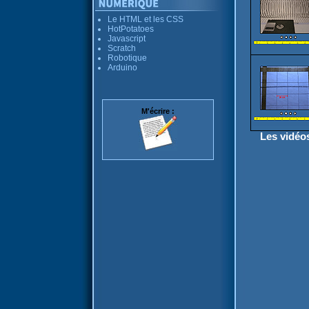
Le HTML et les CSS
HotPotatoes
Javascript
Scratch
Robotique
Arduino
M'écrire :
Les vidéos