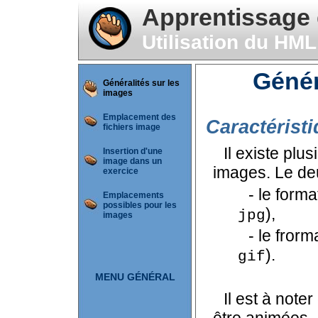
Apprentissage
Utilisation du HML
Génér
Généralités sur les
images
Emplacement des
Caractérist
fichiers image
Il existe plu
Insertion d'une
image dans un
images. Le deu
exercice
- le form
Emplacements
possibles pour les
),
jpg
images
- le frorm
).
gif
MENU GÉNÉRAL
Il est à not