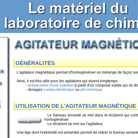
GÉNÉRALITÉS
L'agitateur magnétique permet d'homogénéiser un mélange de façon au
Ainsi, il est très utile pour les agitations qui durent longtemps :
-
préparation d'une solution
à partir d'un composé solide qui se dis
- dosages
conductimétrique
ou
pH-métrique
.
UTILISATION DE L'AGITATEUR MAGNÉTIQUE
Le barreau aimanté se met dans le récipient qui cont
homogénéiser.
Le récipient se met sur l'agitateur.
Une tige dont l'extrémité est aimantée permet de retirer le bareau aiman