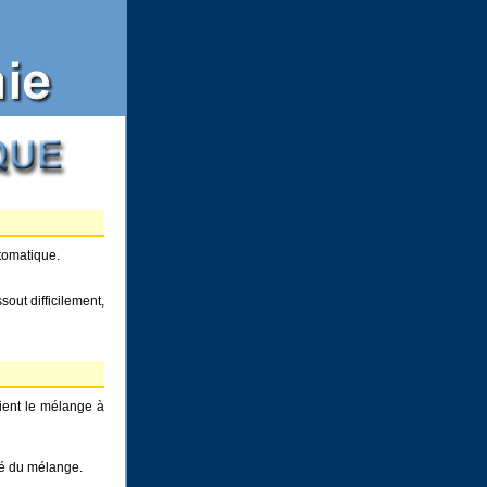
tomatique.
sout difficilement,
ient le mélange à
té du mélange.